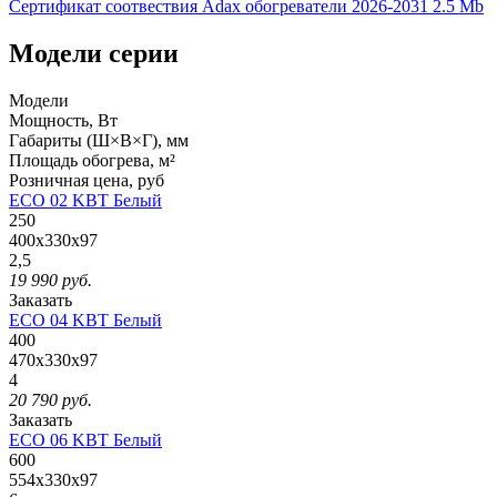
Сертификат соотвествия Adax обогреватели 2026-2031
2.5 Mb
Модели серии
Модели
Мощность, Вт
Габариты (Ш×В×Г), мм
Площадь обогрева, м²
Розничная
цена, руб
ECO 02 KBT Белый
250
400x330x97
2,5
19 990
руб.
Заказать
ECO 04 KBT Белый
400
470x330x97
4
20 790
руб.
Заказать
ECO 06 KBT Белый
600
554x330x97