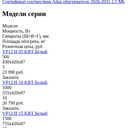
Сертификат соотвествия Adax обогреватели 2026-2031
2.5 Mb
Модели серии
Модели
Мощность, Вт
Габариты (Ш×В×Г), мм
Площадь обогрева, м²
Розничная
цена, руб
VP12 H 05 KBT Белый
500
430x420x87
5
23 990
руб.
Заказать
VP12 H 10 KBT Белый
1000
555x420x87
10
26 790
руб.
Заказать
VP12 H 15 KBT Белый
1500
755x420x87