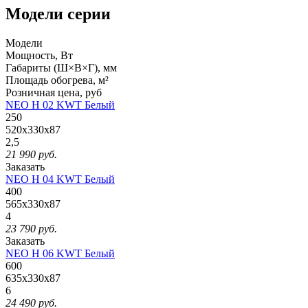
Модели серии
Модели
Мощность, Вт
Габариты (Ш×В×Г), мм
Площадь обогрева, м²
Розничная
цена, руб
NEO H 02 KWT Белый
250
520x330x87
2,5
21 990
руб.
Заказать
NEO H 04 KWT Белый
400
565x330x87
4
23 790
руб.
Заказать
NEO H 06 KWT Белый
600
635x330x87
6
24 490
руб.