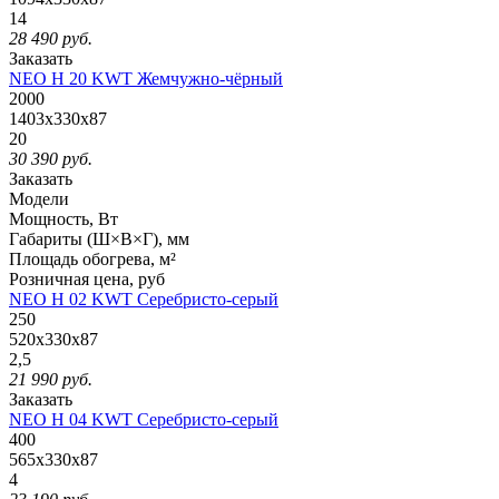
14
28 490
руб.
Заказать
NEO H 20 KWT Жемчужно-чёрный
2000
1403x330x87
20
30 390
руб.
Заказать
Модели
Мощность, Вт
Габариты (Ш×В×Г), мм
Площадь обогрева, м²
Розничная
цена, руб
NEO H 02 KWT Серебристо-серый
250
520x330x87
2,5
21 990
руб.
Заказать
NEO H 04 KWT Серебристо-серый
400
565x330x87
4